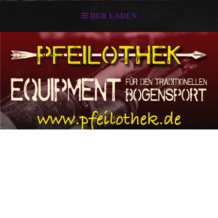
DER LADEN
In unserem kleinen Ladengeschäft könnt Ihr uns
nach
Terminvereinbarung gerne besuchen.